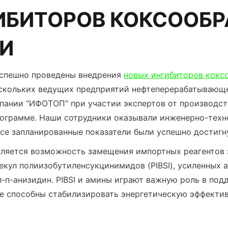
ИБИТОРОВ КОКСООБР
ИИ
 успешно проведены внедрения
новых ингибиторов кокс
ескольких ведущих предприятий нефтеперерабатывающе
пании “ИФОТОП” при участии экспертов от производс
рограмме. Наши сотрудники оказывали инженерно-техн
се запланированные показатели были успешно достигн
яется возможность замещения импортных реагентов з
кул полиизобутиленсукцинимидов (PIBSI), усиленных
-п-анизидин. PIBSI и амины играют важную роль в по
же способны стабилизировать энергетическую эффектив