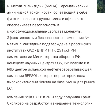
N-метил-п-анизидин (NMПA) – ароматический
амин низкой токсичности, сочетающий в себе
функциональные группы амина и эфира, что
обеспечивает безопасность и
многофункциональные свойства молекулы.
Эффективность и безопасность применения N-
метил-п-анизидина подтверждена в российских
институтах ОАО «ВНИИ НП», 25 ГосНИИ
химмотологии Министерства обороны РФ,
немецких научных центрах SGS, ISP Institute и в
R
&
D
центре испанской нефтеперерабатывающей
компании
REPSOL
, которая первая произвела
высокооктановый бензин на базе
N
МПА для рынка
ЕС.
Компания “ИФОТОП” в 2013 году получила Грант
Сколково на разработку и внедрение технологии