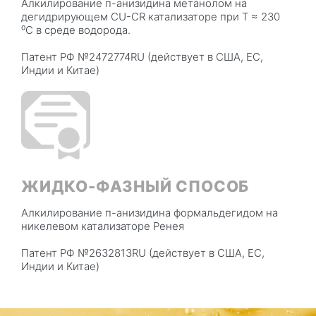
Алкилирование п-анизидина метанолом на
дегидрирующем CU-CR катализаторе при T ≈ 230
⁰C в среде водорода.
Патент РФ №2472774RU (действует в США, ЕС,
Индии и Китае)
ЖИДКО-ФАЗНЫЙ СПОСОБ
Алкилирование п-анизидина формальдегидом на
никелевом катализаторе Ренея
Патент РФ №2632813RU (действует в США, ЕС,
Индии и Китае)