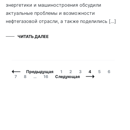
энергетики и машиностроения обсудили
актуальные проблемы и возможности
нефтегазовой отрасли, а также поделились […]
ЧИТАТЬ ДАЛЕЕ
Навигация
Страница
Страница
Страница
Страница
Страница
Страница
Предыдущая
1
2
3
4
5
6
по
Страница
Страница
Страница
7
8
…
16
Следующая
записям