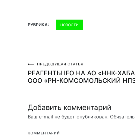
РУБРИКА:
НОВОСТИ
ПРЕДЫДУЩАЯ СТАТЬЯ
Навигация
РЕАГЕНТЫ IFO НА АО «ННК-ХАБ
ООО «РН-КОМСОМОЛЬСКИЙ НП
по
записям
Добавить комментарий
Ваш e-mail не будет опубликован.
Обязатель
КОММЕНТАРИЙ