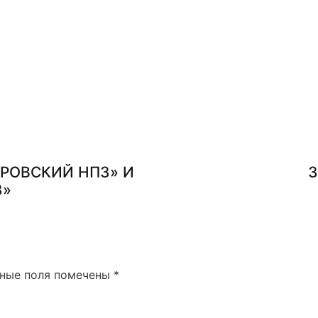
АРОВСКИЙ НПЗ» И
З
З»
ные поля помечены
*