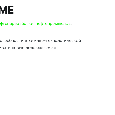
ИМЕ
ефтепереработки
,
нефтепромыслов
,
отребности в химико-технологической
вать новые деловые связи.