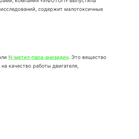
орами, компания «ИФОТОП» выпустила
 исследований, содержит малотоксичные
али
N-метил-пара-анизидин
. Это вещество
на качество работы двигателя,