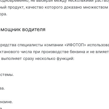
 одновременно, не выбирая между несколькими раств
ный продукт, качество которого доказано множеством
ора.
омощник водителя
 средства специалисты компании «ИФОТОП» использов
танового числа при производстве бензина и не влияет 
 выполняет сразу несколько функций:
истемы.
ва.
нзине.
а.