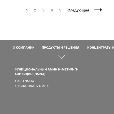
Навигация
Страница
Страница
Страница
Страница
Страница
1
2
3
4
5
Следующая
по
записям
О КОМПАНИИ
ПРОДУКТЫ И РЕШЕНИЯ
КОНЦЕНТРАТЫ 
ФУНКЦИОНАЛЬНЫЙ АМИН N-МЕТИЛ-П-
АНИЗИДИН (NMПA)
АМИН NMПA
АЛКОКСИЛАТЫ NMПA