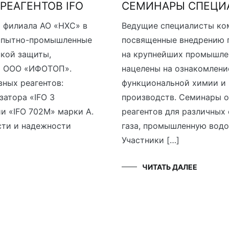
РЕАГЕНТОВ IFO
СЕМИНАРЫ СПЕЦИА
и филиала АО «НХС» в
Ведущие специалисты ко
 опытно-промышленные
посвященные внедрению 
кой защиты,
на крупнейших промышле
ей ООО «ИФОТОП».
нацелены на ознакомлени
ных реагентов:
функциональной химии и 
затора «IFO 3
производств. Семинары 
и «IFO 702M» марки А.
реагентов для различных 
сти и надежности
газа, промышленную водо
Участники […]
ЧИТАТЬ ДАЛЕЕ