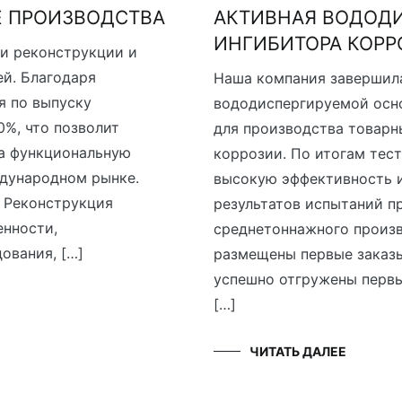
Е ПРОИЗВОДСТВА
АКТИВНАЯ ВОДОД
ИНГИБИТОРА КОРР
и реконструкции и
й. Благодаря
Наша компания завершил
я по выпуску
вододиспергируемой осно
%, что позволит
для производства товар
а функциональную
коррозии. По итогам тес
ждународном рынке.
высокую эффективность и
. Реконструкция
результатов испытаний п
енности,
среднетоннажного произв
ования, […]
размещены первые заказы
успешно отгружены первы
[…]
ЧИТАТЬ ДАЛЕЕ